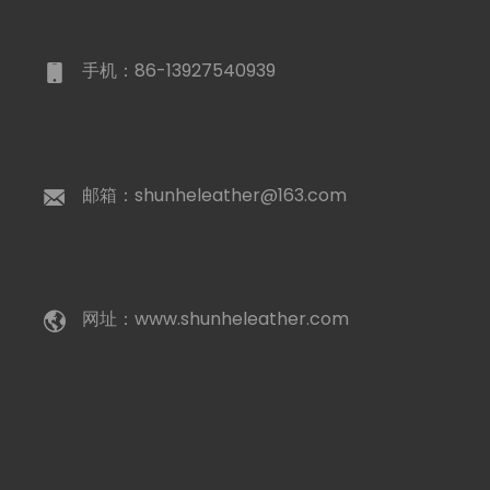
手机：86-13927540939
邮箱：shunheleather@163.com
网址：www.shunheleather.com