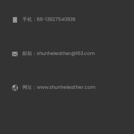
手机：86-13927540939
邮箱：shunheleather@163.com
网址：www.shunheleather.com